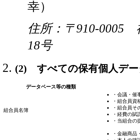
幸）
住所：〒910-00
18号
(2) すべての保有個人デ
データベース等の種類
・会議・催
・組合員資
・組合員そ
組合員名簿
・経費の賦
・当組合の
・金融商品