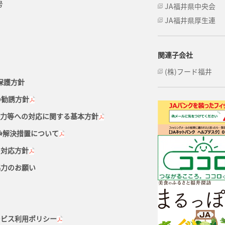
号
JA福井県中央会
JA福井県厚生連
関連子会社
(株)フード福井
保護方針
の勧誘方針
勢力等への対応に関する基本方針
争解決措置について
の対応方針
協力のお願い
ービス利用ポリシー