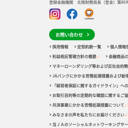
登録金融機関 北陸財務局長（登金）第86
お問い合わせ
採用情報
定型約款一覧
個人情報
利益相反管理方針の概要
金融商品
マネーローンダリング等および反社会的
JAバンクにかかる苦情処理措置および紛
「経営者保証に関するガイドライン」へ
お取引目的等の定期的な確認に関するご
共済事業にかかる苦情処理措置について
みなさまの声を私たちにお届けください
当ＪＡのソーシャルネットワーキングサ